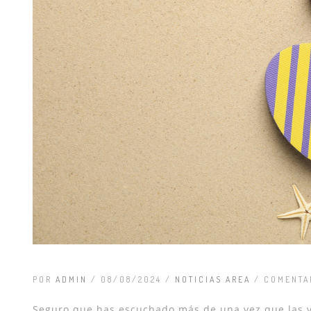
POR
ADMIN
/ 08/08/2024 /
NOTICIAS AREA
/
COMENTA
Seguro que has escuchado más de una vez que las v