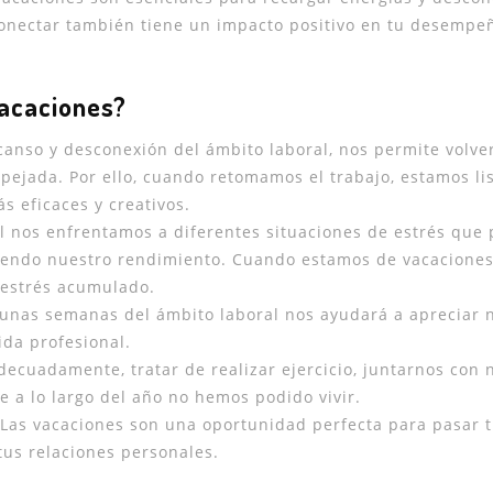
sconectar también tiene un impacto positivo en tu desempe
vacaciones?
nso y desconexión del ámbito laboral, nos permite volver
pejada. Por ello, cuando retomamos el trabajo, estamos li
s eficaces y creativos.
al nos enfrentamos a diferentes situaciones de estrés que
uyendo nuestro rendimiento. Cuando estamos de vacacione
 estrés acumulado.
unas semanas del ámbito laboral nos ayudará a apreciar 
ida profesional.
ecuadamente, tratar de realizar ejercicio, juntarnos con 
e a lo largo del año no hemos podido vivir.
Las vacaciones son una oportunidad perfecta para pasar 
tus relaciones personales.